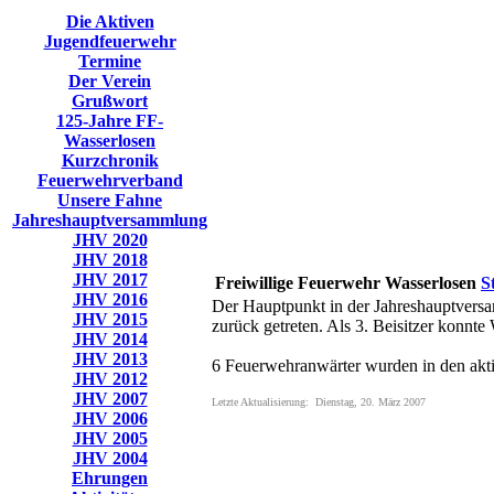
Die Aktiven
Jugendfeuerwehr
Termine
Der Verein
Grußwort
125-Jahre FF-
Wasserlosen
Kurzchronik
Feuerwehrverband
Unsere Fahne
Jahreshauptversammlung
JHV 2020
JHV 2018
JHV 2017
Freiwillige Feuerwehr Wasserlosen
S
JHV 2016
Der Hauptpunkt in der Jahreshauptvers
JHV 2015
zurück getreten. Als 3. Beisitzer konnt
JHV 2014
JHV 2013
6 Feuerwehranwärter wurden in den akt
JHV 2012
JHV 2007
Letzte Aktualisierung: Dienstag, 20. März 2007
JHV 2006
JHV 2005
JHV 2004
Ehrungen